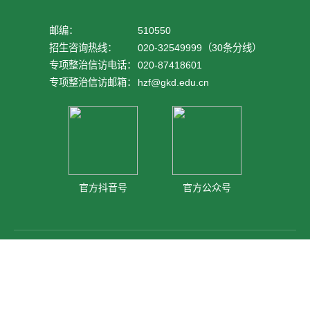
邮编：
510550
招生咨询热线：
020-32549999（30条分线）
专项整治信访电话：
020-87418601
专项整治信访邮箱：
hzf@gkd.edu.cn
官方抖音号
官方公众号
© 版权所有:广州科技职业技术大学广州校区：广州市广从九路1038号 滨海校
区：茂名市高地智慧城慧城三街8号粤ICP备20000181号 网站技术支持：品
牌运营中心