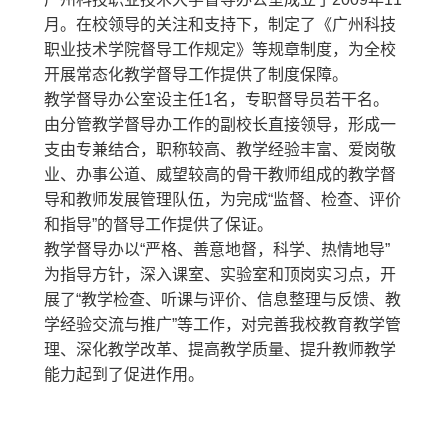
教务处
月。在校领导的关注和支持下，制定了《广州科技
职业技术学院督导工作规定》等规章制度，为全校
实训中心
开展常态化教学督导工作提供了制度保障。
教学督导办公室设主任1名，专职督导员若干名。
科技处
由分管教学督导办工作的副校长直接领导，形成一
支由专兼结合，职称较高、教学经验丰富、爱岗敬
业、办事公道、威望较高的骨干教师组成的教学督
编辑部
导和教师发展管理队伍，为完成“监督、检查、评价
和指导”的督导工作提供了保证。
督导办
教学督导办以“严格、善意地督，科学、热情地导”
为指导方针，深入课室、实验室和顶岗实习点，开
教师发展中心
展了“教学检查、听课与评价、信息整理与反馈、教
学经验交流与推广”等工作，对完善我校教育教学管
理、深化教学改革、提高教学质量、提升教师教学
能力起到了促进作用。