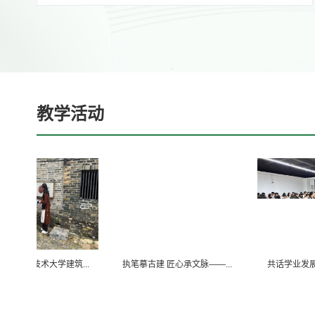
教学活动
业技术大学建筑...
执笔摹古建 匠心承文脉——...
共话学业发展，同创