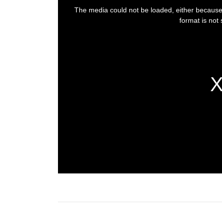
is
a
The media could not be loaded, either because 
modal
window.
format is not