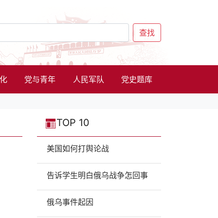
查找
化
党与青年
人民军队
党史题库
TOP 10
美国如何打舆论战
告诉学生明白俄乌战争怎回事
俄乌事件起因