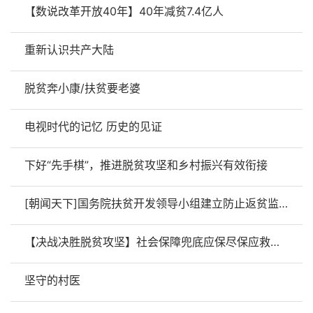
【数说改革开放40年】40年减贫7.4亿人
重新认识共产大陆
脱贫奔小康/扶贫要老婆
电视时代的记忆 历史的见证
下好“先手棋”，推进脱贫攻坚和乡村振兴有效衔接
[朝闻天下]国务院扶贫开发领导小组建立防止返贫监测和帮扶机制
【决战决胜脱贫攻坚】社会保障兜底应保尽保应救尽救
坚守的村医