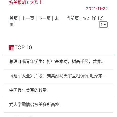
抗美援朝五大烈士
2021-11-22
首页 | 上一页 |
下一页
|
末
当前页：1/2
[1]
[2]
页
TOP 10
总理叮嘱青年学生：打牢基本功，树高千尺，营养还在根部
《建军大业》片段：刘昊然马天宇互相调侃 毛泽东提出武装斗争遭驱逐 - 视频在线观看 - 建军大业 - 芒果TV
中国兵与美军的较量
武大学霸情侣被美多所高校