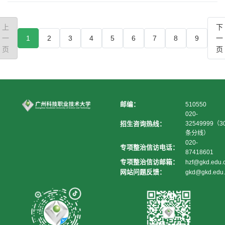
上
下
一
1
2
3
4
5
6
7
8
9
一
页
页
邮编：
510550
020-
招生咨询热线：
32549999（3
条分线）
020-
专项整治信访电话：
87418601
专项整治信访邮箱：
hzf@gkd.edu.
网站问题反馈：
gkd@gkd.edu.