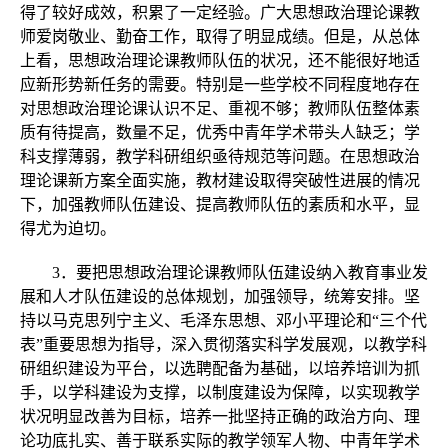
得了较好成效，积累了一定经验。广大思想政治理论课教
师爱岗敬业、勤奋工作，取得了明显成绩。但是，从总体
上看，思想政治理论课教师队伍的状况，还不能很好地适
应新形势新任务的需要。特别是一些学校不同程度地存在
对思想政治理论课认识不足、重视不够；教师队伍整体素
质有待提高，数量不足，优秀中青年学术带头人缺乏；学
科支撑薄弱，教学科研组织亟待规范等问题。在思想政治
理论课新方案全面实施，教材建设取得突破性进展的情况
下，加强教师队伍建设、提高教师队伍的素质和水平，显
得尤为迫切。
3．要把思想政治理论课教师队伍建设纳入教育事业发
展和人才队伍建设的总体规划，加强领导，统筹安排。坚
持以马克思列宁主义、毛泽东思想、邓小平理论和“三个代
表”重要思想为指导，深入贯彻落实科学发展观，以教学科
研组织建设为平台，以选聘配备为基础，以培养培训为抓
手，以学科建设为支撑，以制度建设为保障，以实现教学
状况明显改善为目标，培养一批坚持正确的政治方向、理
论功底扎实、善于联系实际的教学领军人物、中青年学术