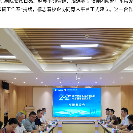
学院副院长操日亮、赵昱率领管婷、周连鹏等教师团队赴广东崇
作师资工作室"揭牌，标志着校企协同育人平台正式建立。这一合