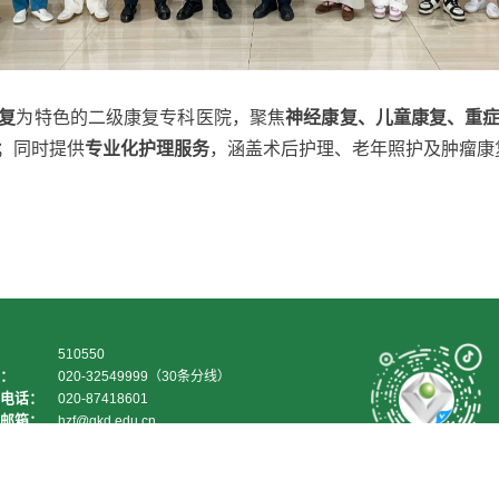
复
为特色的二级康复专科医院，聚焦
神经康复、儿童康复、重
；同时提供
专业化护理服务
，涵盖术后护理、老年照护及肿瘤康
510550
：
020-32549999（30条分线）
电话：
020-87418601
邮箱：
hzf@gkd.edu.cn
：
gkd@gkd.edu.cn
官方抖音号