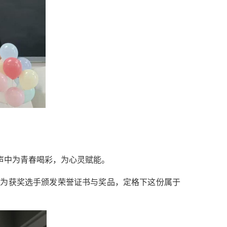
声中为青春喝彩，为心灵赋能。
宾为获奖选手颁发荣誉证书与奖品，定格下这份属于