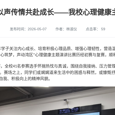
以声传情共赴成长——我校心理健康
发布时间：2026-05-07
作者：林淑仪
点击率：
59
学子关注内心成长、培育积极心理品质、增强心理韧性，营造
同心筑梦，声动湾区”心理健康主题演讲比赛历经初赛与复赛，顺
赛，全校
名参赛选手怀揣热忱与真诚，围绕自我接纳、压力管
41
。赛场之上，同学们或娓娓道来生活中的困惑与释然，或慷慨
自我、积极向上的精神风貌。