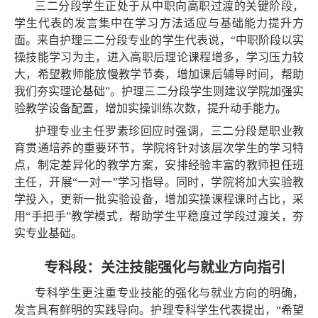
三二分段学生正处于从中职向高职过渡的关键阶段，
学生代表的发言集中在学习方法适应与基础能力提升方
面。来自护理三二分段专业的学生代表说，“中职阶段以实
操技能学习为主，进入高职后理论课程增多，学习压力较
大，希望教师能放慢教学节奏，增加课后辅导时间，帮助
我们夯实理论基础”。护理三二分段学生则建议学院加强实
验教学设备配置，增加实操训练次数，提升动手能力。
护理专业
主任
罗素珍
回应时强调，三二分段是职业教
育贯通培养的重要环节，学院将针对该层次学生的学习特
点，制定差异化的教学方案，安排经验丰富的教师担任班
主任，开展
“
一对一
”
学习指导。同时，学院将加大实验教
学投入，更新一批实验设备，增加实操课程课时占比，采
用
“
手把手
”
教学模式，帮助学生平稳度过学段过渡关，夯
实专业基础。
专科段：关注技能强化与就业方向指引
专科学生更注重专业技能的强化与就业方向的明确，
发言具有鲜明的实践导向。护理专科学生代表提出，“希望